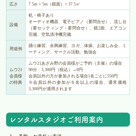
広さ
7.5m × 5m（鏡面）= 37.5㎡
机・椅子あり
オーディオ機器、電子ピアノ（要問合せ）、流し台
設備
（要セッティング・要問合せ）、鏡2面、エアコン
完備、空気清浄機完備
踊り練習、余興練習、ヨガ、体操、お楽しみ会、ミ
用途例
ーティング、サークル活動、勉強会
ムウ21あざみ野の会員様がご予約（主催）の場合
ムウ21
90分 3,300円（税込）→0円
会員様
会員以外の方が参加される場合1名ごとに550円
の特典
※会員以外の参加が６名以上の場合、通常価格
3,300円が適用されます
レンタルスタジオご利用案内