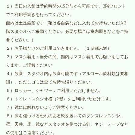
１）当日の入館は予約時間の15分前から可能です。3階フロント
でご利用手続きを行ってください。
館内は土足厳禁です（靴は各自袋などに入れてお持ちいただき2
階スタジオへご移動ください。必要な場合は室内履きなどをご持
参ください。）
２）お子様だけのご利用はできません。（１８歳未満）
３）マスク着用：当分の間、館内はマスク着用でお願いをしてお
ります。ご理解ください
４）飲食：スタジオ内は飲食可能です（アルコール飲料類は要相
談）。ただしゴミは全てお持ち帰りください。
５）ロッカー、シャワー：ご利用いただけません。
６）トイレ：スタジオ横（2階）をご利用いただけます。
７）鏡には触れないようご注意ください。
８）床を傷つける恐れのある靴を履いてのダンスレッスンや、
壁、天井、床、鏡などスタジオを傷つける釘、ネジ、テープなど
の使用はご遠慮ください。